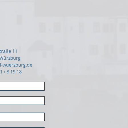
traße 11
 Würzburg
f-wuerzburg.de
1 / 8 19 18