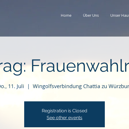
Home
Über Uns
Unser Hau
rag: Frauenwahl
o., 11. Juli
  |  
Wingolfsverbindung Chattia zu Würzbu
Registration is Closed
See other events