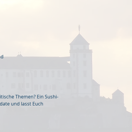
nd
tische Themen? Ein Sushi-
-date und lasst Euch 