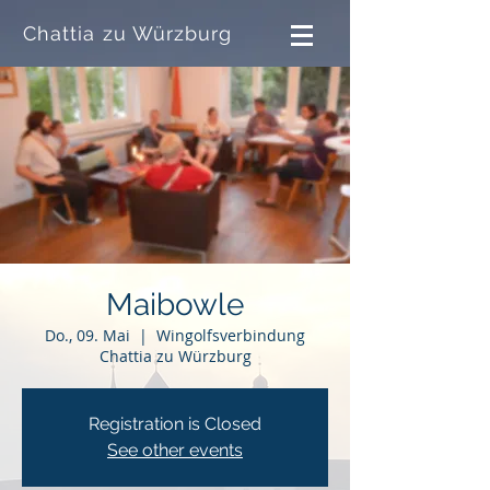
Chattia zu Würzburg
Maibowle
Do., 09. Mai
  |  
Wingolfsverbindung
Chattia zu Würzburg
Registration is Closed
See other events