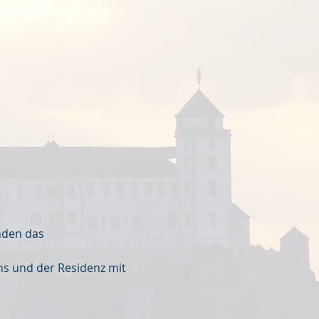
nden das 
s und der Residenz mit 