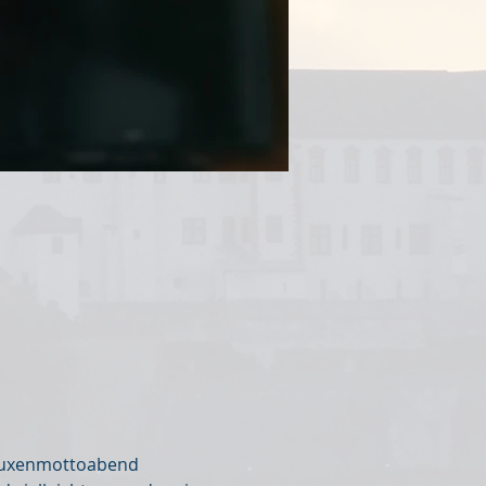
 Fuxenmottoabend 