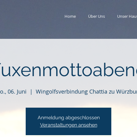
Home
Über Uns
Unser Hau
Fuxenmottoaben
o., 06. Juni
  |  
Wingolfsverbindung Chattia zu Würzbu
Anmeldung abgeschlossen
Veranstaltungen ansehen