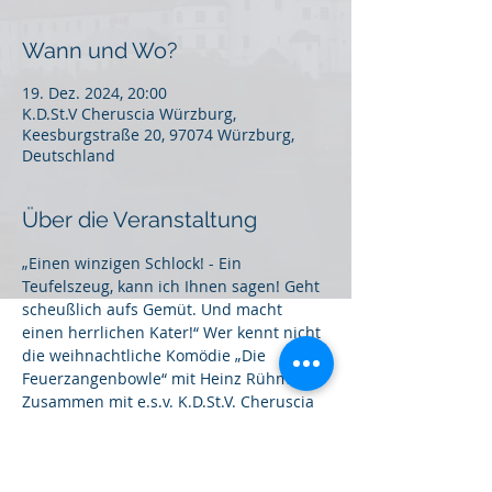
Wann und Wo?
19. Dez. 2024, 20:00
K.D.St.V Cheruscia Würzburg,
Keesburgstraße 20, 97074 Würzburg,
Deutschland
Über die Veranstaltung
„Einen winzigen Schlock! - Ein 
Teufelszeug, kann ich Ihnen sagen! Geht 
scheußlich aufs Gemüt. Und macht 
einen herrlichen Kater!“ Wer kennt nicht 
die weihnachtliche Komödie „Die 
Feuerzangenbowle“ mit Heinz Rühmann? 
Zusammen mit e.s.v. K.D.St.V. Cheruscia 
Würzburg im CV werden wir den 
Filmklassiker und das gleichnamige 
Getränk genießen.