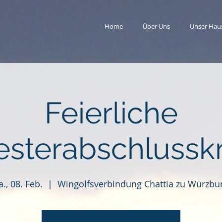
Home
Über Uns
Unser Hau
Feierliche
sterabschlussk
a., 08. Feb.
  |  
Wingolfsverbindung Chattia zu Würzbu